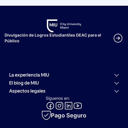
Grupo Proeduca, vinculadas al sector de la educación.
Divulgación de Logros Estudiantiles DEAC para el
Público
La experiencia MIU
Por qué MIU
El blog de MIU
Oferta académica
Últimas noticias
Aspectos legales
Alumni
Actualidad
Política de reembolso
Síguenos en:
Orientación Profesional
Comunidad
Código de conducta
Evolución del Logotipo de MIU
Innovación
Canal de consultas y denuncias
Catálogo académico
Pago Seguro
Política de privacidad
Política de cookies