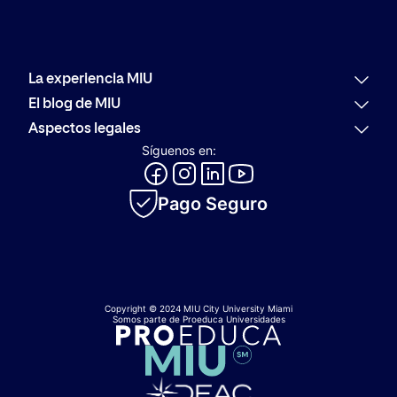
La experiencia MIU
Por qué MIU
El blog de MIU
Oferta académica
Últimas noticias
Aspectos legales
Alumni
Actualidad
Política de reembolso
Síguenos en:
Orientación Profesional
Comunidad
Código de conducta
Evolución del Logotipo de MIU
Innovación
Canal de consultas y denuncias
Catálogo académico
Pago Seguro
Política de privacidad
Política de cookies
Copyright © 2024 MIU City University Miami
Somos parte de Proeduca Universidades