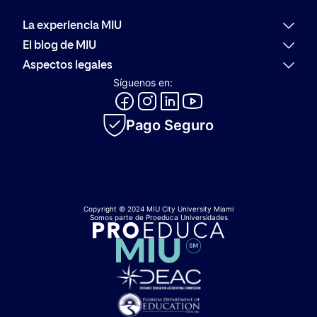
La experiencia MIU
Por qué MIU
El blog de MIU
Oferta académica
Últimas noticias
Aspectos legales
Alumni
Actualidad
Política de reembolso
Síguenos en:
Orientación Profesional
Comunidad
Código de conducta
Evolución del Logotipo de MIU
Innovación
Canal de consultas y denuncias
Catálogo académico
Pago Seguro
Política de privacidad
Política de cookies
Copyright © 2024 MIU City University Miami
Somos parte de Proeduca Universidades