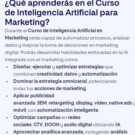
¿Qué aprenderás en el Curso
de Inteligencia Artificial para
Marketing?
Durante el
Curso de Inteligencia Artificial en
Marketing
serás capaz de automatizar procesos, analizar
datos y mejorar la toma de decisiones en marketing
digital. Podrás desarrollar habilidades enfocadas en la IA
integrada con el marketing como:
Diseñar
,
ejecutar
y
optimizar estrategias
que
combinan
creatividad
,
datos
y
automatización
.
Dominar la estrategia omnicanal
, potenciando
todas tus
acciones de marketing
.
Aplicar publicidad
avanzada
:
SEM
,
retargeting
,
display
,
vídeo
,
native ads
móvil
, con
automatización inteligente
.
Optimizar campañas
en
redes
sociales
,
CTV
,
DOOH
y
audio digital
utilizando
IA
.
Aprovechar analítica avanzada
, incluyendo
análisis