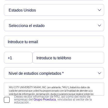
MIU CITY UNIVERSITY MIAMI, INC. (en adelante, “MIU”), tratará los datos de
carácter personal que usted ha proporcionado con la finalidad de atender a su
solicitud de información, reclamación, duda o sugerencia que realice sobre los
Deseo recibir información de MIU, así como del resto de
productos y/o servicios ofrecidos a MIU, incluido por vía telefónica, así como para
empresas del
Grupo Proeduca
, vinculadas al sector de la
mantenerle informado de nuestra actividad.A su vez, le informamos que vamos a
educación. .
realizar un perfilado de sus datos de carácter personal para poderle enviar
información personalizada en función de sus intereses. Puede consultar