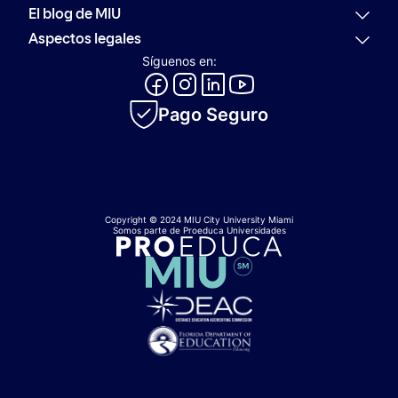
Por qué MIU
El blog de MIU
Oferta académica
Últimas noticias
Aspectos legales
Alumni
Actualidad
Política de reembolso
Síguenos en:
Orientación Profesional
Comunidad
Código de conducta
Evolución del Logotipo de MIU
Innovación
Canal de consultas y denuncias
Catálogo académico
Pago Seguro
Política de privacidad
Política de cookies
Copyright © 2024 MIU City University Miami
Somos parte de Proeduca Universidades