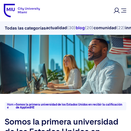
actualidad
(30)
blog
(20)
comunidad
(22)
in
Todas las categorías
Hom
>
Somos la primera universidad de los Estados Unidos en recibir la calificación
e
de AppliedHE
Somos la primera universidad