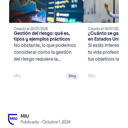
Creado el:
23/07/2026
Creado el:
16/07/2026
Gestión del riesgo: qué es,
¿Cuánto se gana 
tipos y ejemplos prácticos
en Estados Unidos
salarios
No obstante, lo que podemos
Si estás interesad
considerar como la gestión
tu vida profesional
del riesgo requiere la
tus objetivos labor
intervención de profesionales
acceder a puestos
altamente capacitados que
mayores responsab
MIU
MIU
Blog
puedan […]
como […]
MIU
Publicado - Octubre 1, 2024