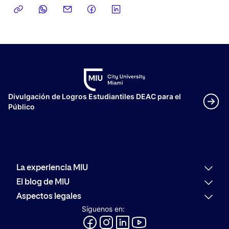
Divulgación de Logros Estudiantiles DEAC para el
Público
La experiencia MIU
Por qué MIU
El blog de MIU
Oferta académica
Últimas noticias
Aspectos legales
Alumni
Actualidad
Política de reembolso
Síguenos en:
Orientación Profesional
Comunidad
Código de conducta
Evolución del Logotipo de MIU
Innovación