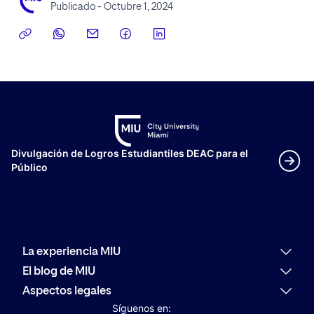
Publicado - Octubre 1, 2024
Divulgación de Logros Estudiantiles DEAC para el
Público
La experiencia MIU
Por qué MIU
El blog de MIU
Oferta académica
Últimas noticias
Aspectos legales
Alumni
Actualidad
Política de reembolso
Síguenos en:
Orientación Profesional