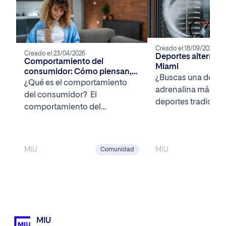
Creado el:
18/09/2025
Creado el:
23/04/2026
Deportes alternati
Comportamiento del
Miami
consumidor: Cómo piensan,
¿Buscas una dosis
deciden y compran los
¿Qué es el comportamiento
adrenalina más allá
clientes en EE. UU.
del consumidor? El
deportes tradicion
comportamiento del
Miami? La ciudad te
consumidor es el estudio de
puertas a […]
los procesos involucrados
cuando individuos o […]
MIU
MIU
Comunidad
MIU