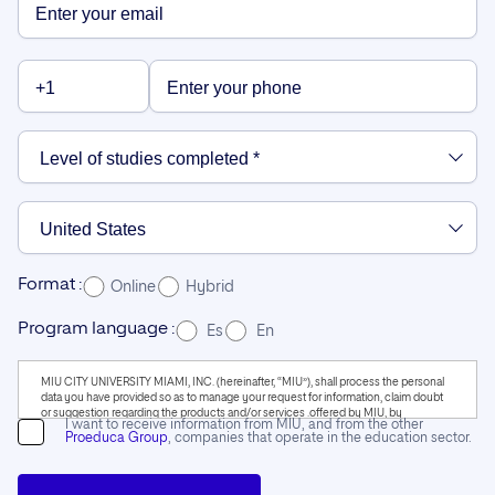
Format :
Online
Hybrid
Program language :
Es
En
MIU CITY UNIVERSITY MIAMI, INC. (hereinafter, “MIU”), shall process the personal
data you have provided so as to manage your request for information, claim doubt
or suggestion regarding the products and/or services .offered by MIU, by
I want to receive information from MIU, and from the other
telephone, and to keep you up to date with our activities.We also inform you that we
Proeduca Group
, companies that operate in the education sector.
will profile your personal data with the aim of sending you information tailored to
your interests. You may find additional information by clicking here.You may revoke
your consent and exercise your rights under articles 15 to 22 of EU Regulation
2016/679 by writing to 111 NE 1st Street, 6th Floor, Miami, FL 33132, or the following