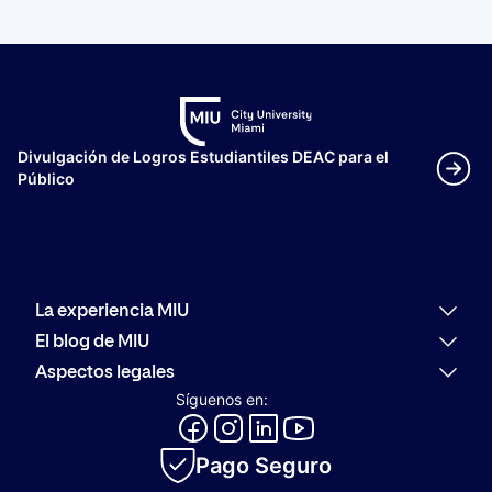
operate in the education sector.
Divulgación de Logros Estudiantiles DEAC para el
Público
La experiencia MIU
Por qué MIU
El blog de MIU
Oferta académica
Últimas noticias
Aspectos legales
Alumni
Actualidad
Política de reembolso
Síguenos en:
Orientación Profesional
Comunidad
Código de conducta
Evolución del Logotipo de MIU
Innovación
Canal de consultas y denuncias
Catálogo académico
Pago Seguro
Política de privacidad
Política de cookies